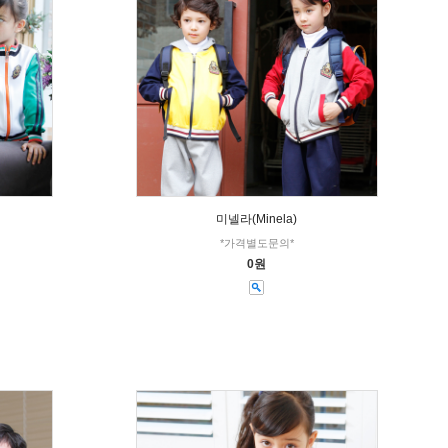
미넬라(Minela)
*가격별도문의*
0원