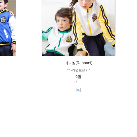
라파엘(Raphael)
*가격별도문의*
0원