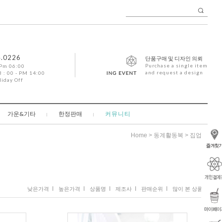
4.0226
단품구매 및 디자인 의뢰
Purchase a single item
 Pm 06:00
and request a design
 : 00 - PM 14:00
liday Off
가운&기타
한정판매
커뮤니티
>
>
Home
동계활동복
집업형
I
I
I
I
I
낮은가격
높은가격
상품명
제조사
판매순위
많이 본 상품