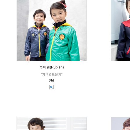
루비엔(Rubien)
*가격별도문의*
0원