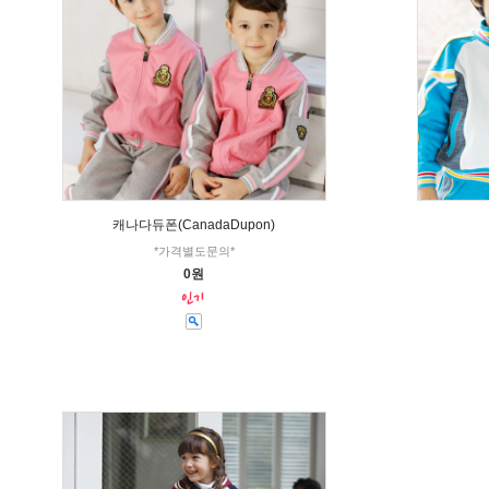
캐나다듀폰(CanadaDupon)
*가격별도문의*
0원