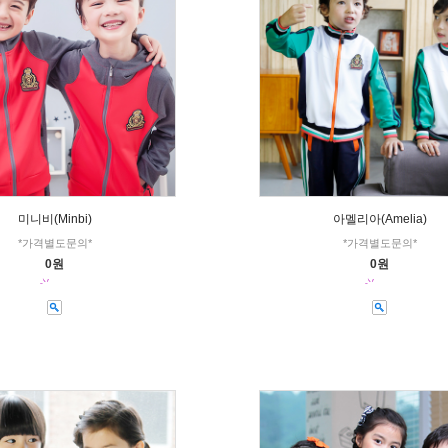
미니비(Minbi)
아멜리아(Amelia)
*가격별도문의*
*가격별도문의*
0원
0원