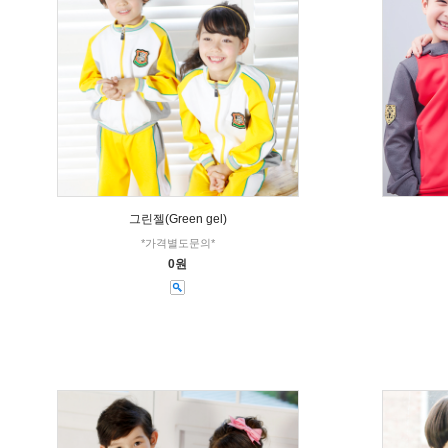
그린젤(Green gel)
*가격별도문의*
0원