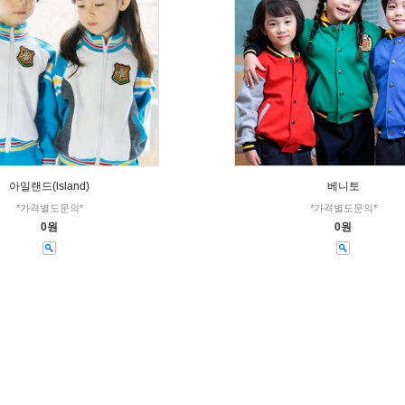
아일랜드(lsland)
베니토
*가격별도문의*
*가격별도문의*
0원
0원