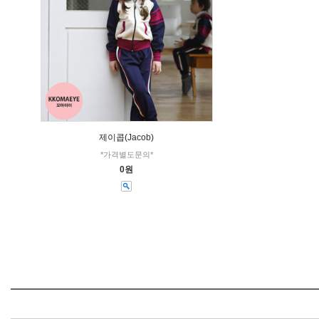
제이콥(Jacob)
*가격별도문의*
0원