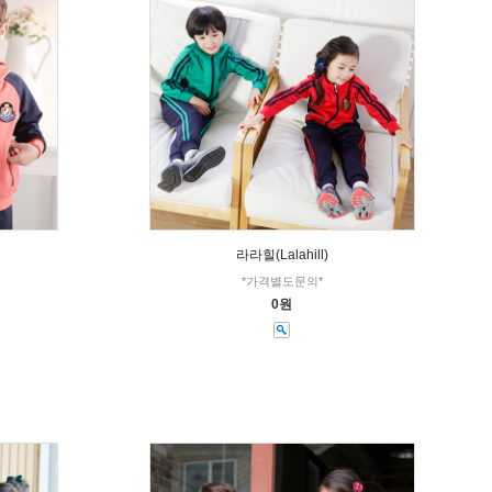
라라힐(Lalahill)
*가격별도문의*
0원