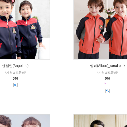
엔젤린(Angeline)
엘비(Albee)_coral pink
*가격별도문의*
*가격별도문의*
0원
0원