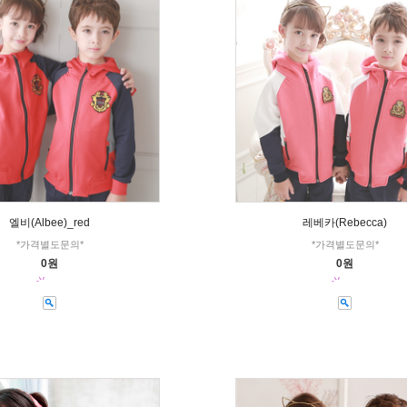
엘비(Albee)_red
레베카(Rebecca)
*가격별도문의*
*가격별도문의*
0원
0원