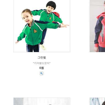
그린벨
*가격별도문의*
0원