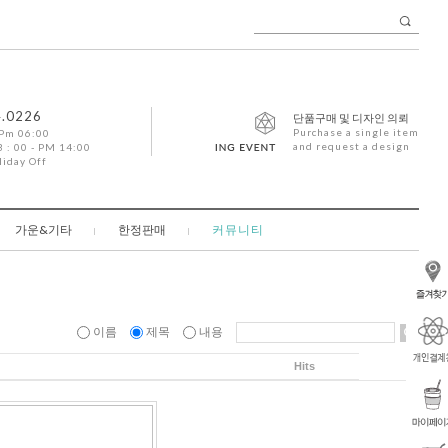
4.0226
단품구매 및 디자인 의뢰
Purchase a single item
 Pm 06:00
and request a design
 : 00 - PM 14:00
liday Off
가운&기타
한정판매
커뮤니티
이름
제목
내용
Hits