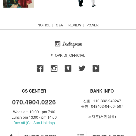
NOTICE
|
Q&A
|
REVIEW
|
PC.VER
#TOPKIDI_OFFICIAL
CS CENTER
BANK INFO
070.4904.0226
신한 110-332-949247
국민 048402-04-004507
Week am 10:00 - pm 7:00
노재훈(서진섬유)
Lunch pm 13:00 - pm 14:00
Day off (Sat.Sun.Holiday)