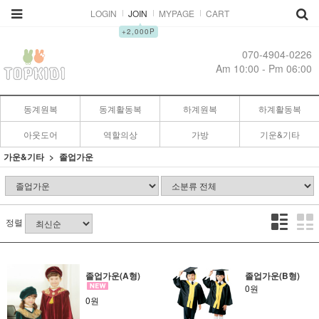
LOGIN
JOIN
MYPAGE
CART
▲
+2,000P
070-4904-0226
Am 10:00 - Pm 06:00
동계원복
동계활동복
하계원복
하계활동복
아웃도어
역할의상
가방
기운&기타
가운&기타
졸업가운
정렬
졸업가운(A형)
졸업가운(B형)
0원
0원