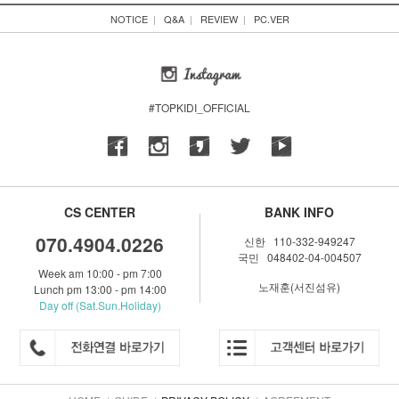
NOTICE
|
Q&A
|
REVIEW
|
PC.VER
#TOPKIDI_OFFICIAL
CS CENTER
BANK INFO
070.4904.0226
신한 110-332-949247
국민 048402-04-004507
Week am 10:00 - pm 7:00
노재훈(서진섬유)
Lunch pm 13:00 - pm 14:00
Day off (Sat.Sun.Holiday)