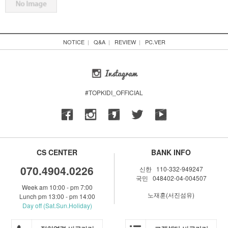
NOTICE
|
Q&A
|
REVIEW
|
PC.VER
#TOPKIDI_OFFICIAL
CS CENTER
BANK INFO
070.4904.0226
신한 110-332-949247
국민 048402-04-004507
Week am 10:00 - pm 7:00
노재훈(서진섬유)
Lunch pm 13:00 - pm 14:00
Day off (Sat.Sun.Holiday)