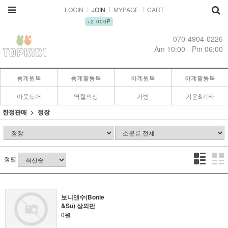
LOGIN
JOIN
MYPAGE
CART
▲
+2,000P
070-4904-0226
Am 10:00 - Pm 06:00
동계원복
동계활동복
하계원복
하계활동복
아웃도어
역할의상
가방
기운&기타
한정판매
정장
정렬
보니앤수(Bonie
&Su) 상의만
0원