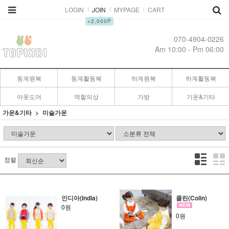
LOGIN
JOIN
MYPAGE
CART
▲
+2,000P
070-4904-0226
Am 10:00 - Pm 06:00
동계원복
동계활동복
하계원복
하계활동복
아웃도어
역할의상
가방
기운&기타
가운&기타
미술가운
정렬
인디아(India)
콜린(Colin)
0원
0원