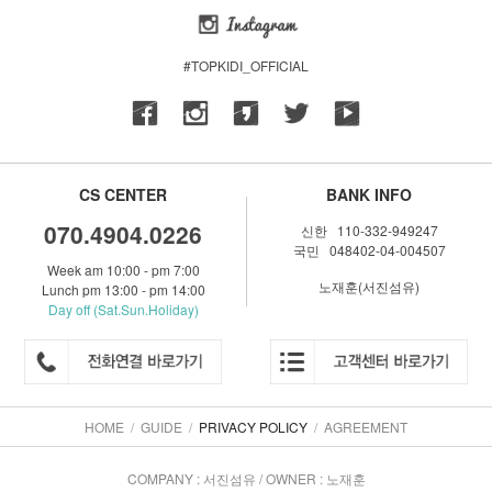
#TOPKIDI_OFFICIAL
CS CENTER
BANK INFO
070.4904.0226
신한 110-332-949247
국민 048402-04-004507
Week am 10:00 - pm 7:00
노재훈(서진섬유)
Lunch pm 13:00 - pm 14:00
Day off (Sat.Sun.Holiday)
HOME
/
GUIDE
/
PRIVACY POLICY
/
AGREEMENT
COMPANY : 서진섬유 / OWNER : 노재훈