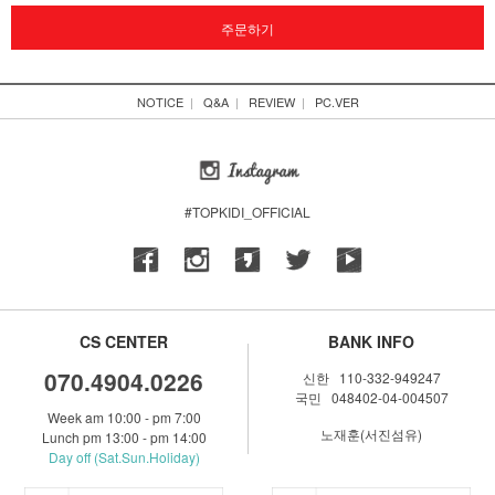
주문하기
NOTICE
|
Q&A
|
REVIEW
|
PC.VER
#TOPKIDI_OFFICIAL
CS CENTER
BANK INFO
070.4904.0226
신한 110-332-949247
국민 048402-04-004507
Week am 10:00 - pm 7:00
노재훈(서진섬유)
Lunch pm 13:00 - pm 14:00
Day off (Sat.Sun.Holiday)