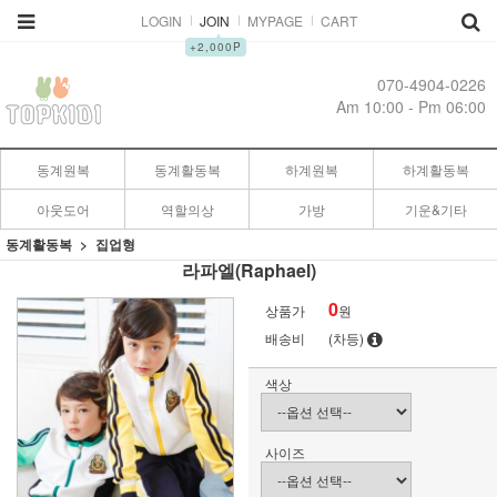
LOGIN
JOIN
MYPAGE
CART
▲
+2,000P
070-4904-0226
Am 10:00 - Pm 06:00
동계원복
동계활동복
하계원복
하계활동복
아웃도어
역할의상
가방
기운&기타
동계활동복
집업형
라파엘(Raphael)
0
상품가
원
배송비
(차등)
색상
사이즈