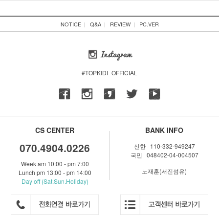
NOTICE
|
Q&A
|
REVIEW
|
PC.VER
#TOPKIDI_OFFICIAL
CS CENTER
BANK INFO
070.4904.0226
신한 110-332-949247
국민 048402-04-004507
Week am 10:00 - pm 7:00
노재훈(서진섬유)
Lunch pm 13:00 - pm 14:00
Day off (Sat.Sun.Holiday)