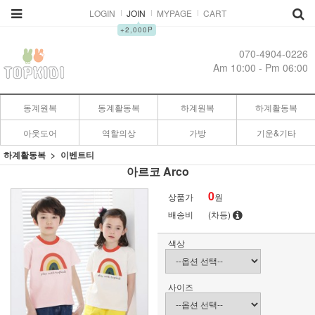
LOGIN
JOIN
MYPAGE
CART
▲
+2,000P
070-4904-0226
Am 10:00 - Pm 06:00
동계원복
동계활동복
하계원복
하계활동복
아웃도어
역할의상
가방
기운&기타
하계활동복
이벤트티
아르코 Arco
0
상품가
원
배송비
(차등)
색상
사이즈