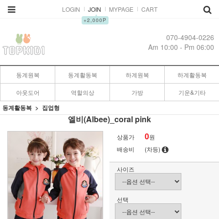
LOGIN
JOIN
MYPAGE
CART
▲
+2,000P
070-4904-0226
Am 10:00 - Pm 06:00
동계원복
동계활동복
하계원복
하계활동복
아웃도어
역할의상
가방
기운&기타
동계활동복
집업형
엘비(Albee)_coral pink
0
상품가
원
배송비
(차등)
사이즈
선택