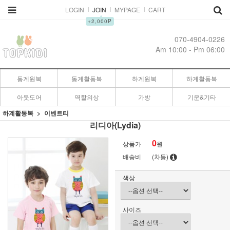
LOGIN
JOIN
MYPAGE
CART
▲
+2,000P
070-4904-0226
Am 10:00 - Pm 06:00
동계원복
동계활동복
하계원복
하계활동복
아웃도어
역할의상
가방
기운&기타
하계활동복
이벤트티
리디아(Lydia)
0
상품가
원
배송비
(차등)
색상
사이즈