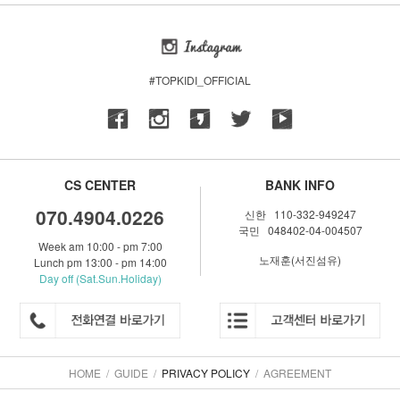
#TOPKIDI_OFFICIAL
CS CENTER
BANK INFO
070.4904.0226
신한 110-332-949247
국민 048402-04-004507
Week am 10:00 - pm 7:00
노재훈(서진섬유)
Lunch pm 13:00 - pm 14:00
Day off (Sat.Sun.Holiday)
HOME
/
GUIDE
/
PRIVACY POLICY
/
AGREEMENT