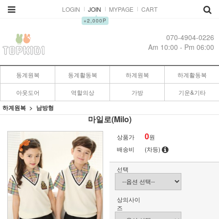
LOGIN
JOIN
MYPAGE
CART
▲
+2,000P
070-4904-0226
Am 10:00 - Pm 06:00
동계원복
동계활동복
하계원복
하계활동복
아웃도어
역할의상
가방
기운&기타
하계원복
남방형
마일로(Milo)
0
상품가
원
배송비
(차등)
선택
상의사이
즈